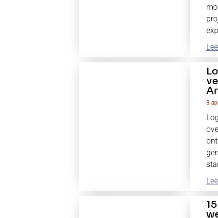
mog
pro
exp
Lee
Lo
ve
Ar
3 ap
Log
ove
ont
gen
sta
Lee
15
we