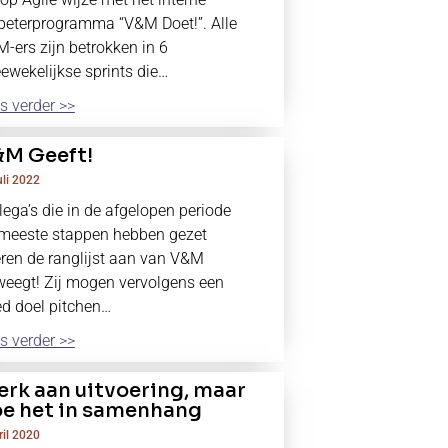
beterprogramma “V&M Doet!”. Alle
-ers zijn betrokken in 6
ewekelijkse sprints die…
s verder >>
M Geeft!
uli 2022
lega’s die in de afgelopen periode
meeste stappen hebben gezet
ren de ranglijst aan van V&M
eegt! Zij mogen vervolgens een
d doel pitchen…
s verder >>
rk aan uitvoering, maar
e het in samenhang
ril 2020