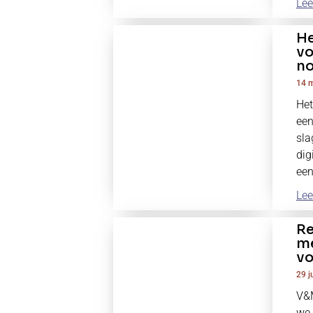
Lee
He
vo
no
14 m
Het
een
sla
dig
een
Lee
Re
me
vo
29 j
V&M
we 