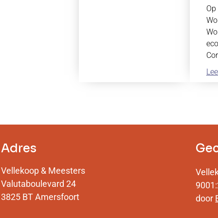
Op 
Wou
Wop
eco
Cor
Lee
Adres
Gec
Vellekoop & Meesters
Velle
Valutaboulevard 24
9001:
3825 BT Amersfoort
door