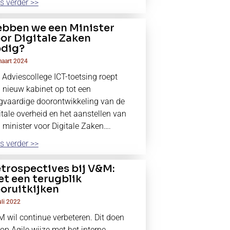
s verder >>
bben we een Minister
or Digitale Zaken
dig?
aart 2024
 Adviescollege ICT-toetsing roept
 nieuw kabinet op tot een
gvaardige doorontwikkeling van de
itale overheid en het aanstellen van
 minister voor Digitale Zaken….
s verder >>
trospectives bij V&M:
t een terugblik
oruitkijken
uli 2022
 wil continue verbeteren. Dit doen
op Agile wijze met het interne