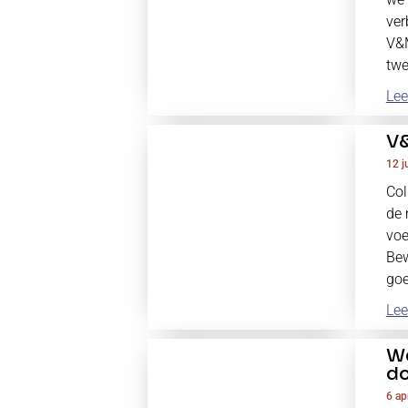
ver
V&M
twe
Lee
V&
12 j
Col
de 
voe
Bew
goe
Lee
We
do
6 ap