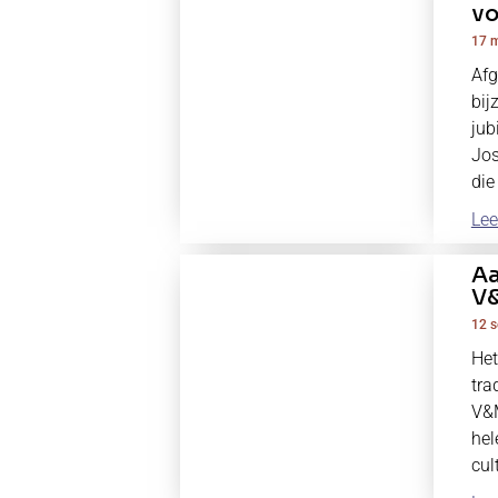
vo
17 
Afg
bij
jub
Jos
die
Lee
Aa
V
12 
Het
tra
V&M
hel
cul