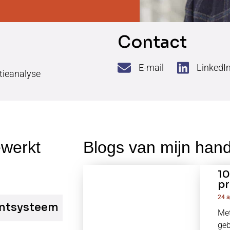
Contact
E-mail
LinkedI
tieanalyse
10
p
24 a
ntsysteem
Met
geb