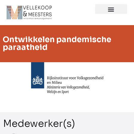
Ontwikkelen pandemische
paraatheid