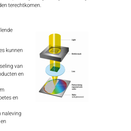
nden terechtkomen.
llende
les kunnen
seling van
oducten en
om
oetes en
n naleving
 en