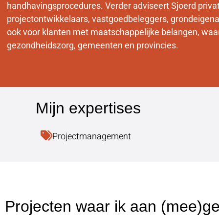
handhavingsprocedures. Verder adviseert Sjoerd privat
projectontwikkelaars, vastgoedbeleggers, grondeigenar
ook voor klanten met maatschappelijke belangen, waar
gezondheidszorg, gemeenten en provincies.
Projectmanagement