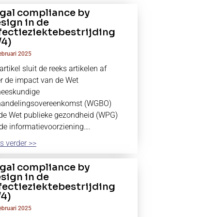
gal compliance by
sign in de
fectieziektebestrijding
/4)
ebruari 2025
 artikel sluit de reeks artikelen af
r de impact van de Wet
neeskundige
handelingsovereenkomst (WGBO)
de Wet publieke gezondheid (WPG)
de informatievoorziening….
s verder >>
gal compliance by
sign in de
fectieziektebestrijding
/4)
ebruari 2025