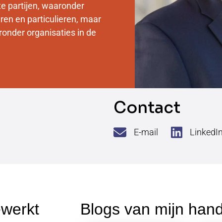
e partijen, waaronder
en en particulieren, maar
onder organisaties in de
Contact
E-mail
LinkedI