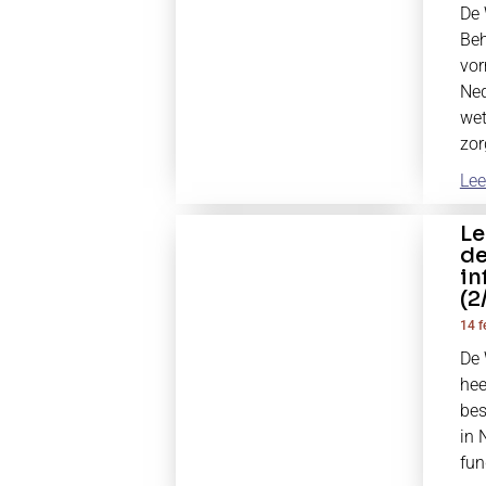
De 
Be
vor
Ned
wet
zor
Lee
Le
de
in
(2
14 f
De 
hee
bes
in 
fun