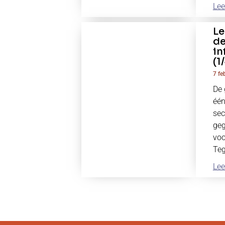
Lee
Le
de
in
(1
7 fe
De 
één
sec
geg
voo
Teg
Lee