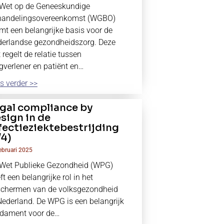
Wet op de Geneeskundige
handelingsovereenkomst (WGBO)
mt een belangrijke basis voor de
erlandse gezondheidszorg. Deze
 regelt de relatie tussen
gverlener en patiënt en…
s verder >>
gal compliance by
sign in de
fectieziektebestrijding
/4)
ebruari 2025
Wet Publieke Gezondheid (WPG)
ft een belangrijke rol in het
chermen van de volksgezondheid
Nederland. De WPG is een belangrijk
dament voor de…