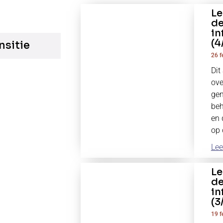
Le
de
in
(4
nsitie
26 f
Dit
ove
ge
be
en 
op 
Lee
Le
de
in
(3
19 f