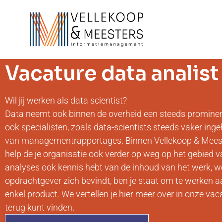
Vacature data analist
Wil jij werken als data scientist?
Data neemt ook binnen de overheid een steeds promine
ook specialisten, zoals data-scientists steeds vaker in
van managementrapportages. Binnen Vellekoop & Meesters
help de je organisatie ook verder op weg op het gebied 
analyses ook kennis hebt van de inhoud van het werk, w
opdrachtgever zich bevindt, ben je staat om te werken a
enkel product. We vertellen je hier meer over in onze vaca
terug kunt vinden.