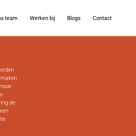
ns team
Werken bij
Blogs
Contact
worden
et maken
 maar
a-
ving de
 een
ite