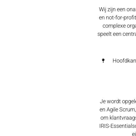
Wij zijn een on
en not-for-prof
complexe orga
speelt een centr
Hoofdkan
Je wordt opgel
en Agile Scrum
om klantvraags
IRIS-Essentials
e