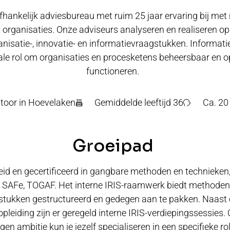
afhankelijk adviesbureau met ruim 25 jaar ervaring bij me
it organisaties. Onze adviseurs analyseren en realiseren o
nisatie-, innovatie- en informatievraagstukken. Informat
ale rol om organisaties en procesketens beheersbaar en o
functioneren.
toor in Hoevelaken
Gemiddelde leeftijd 36
Ca. 2
Groeipad
eid en gecertificeerd in gangbare methoden en technieken,
, SAFe, TOGAF. Het interne IRIS-raamwerk biedt methoden
tukken gestructureerd en gedegen aan te pakken. Naast 
opleiding zijn er geregeld interne IRIS-verdiepingssessies. 
igen ambitie kun je jezelf specialiseren in een specifieke rol