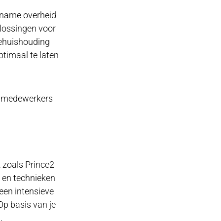
t name overheid
plossingen voor
iehuishouding
ptimaal te laten
0 medewerkers
 zoals Prince2
 en technieken
een intensieve
Op basis van je
.